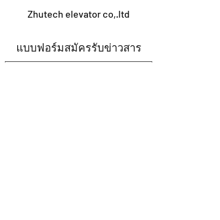
Zhutech elevator co,.ltd
แบบฟอร์มสมัครรับข่าวสาร
ส่ง
note.2009@hotmail.com
02-002-2120
มือถือ
063-615-6693
02-002-2120
ต่อ13
1399/7 ม.6 ซ. มหามงกุฎ เทพารักษ์ 68ถ.เทพารักษ์
ต.เทพารักษ์ อ.เมืองสมุทรปราการ