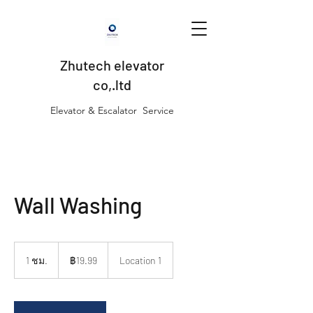
Zhutech elevator
co,.ltd
Elevator & Escalator Service
Wall Washing
19.99
บาท
1 ชม.
1
฿19.99
Location 1
ไทย
ช
ม