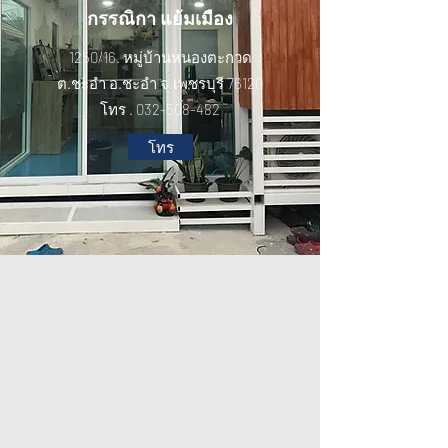
กรรณิกา แย้มเมือง
1250/16. หมู่บ้านหนองตะกวด
ต.ชะอำ อ.ชะอำ จ.เพชรบุรี 76120
โทร .
032-508-482
โทร