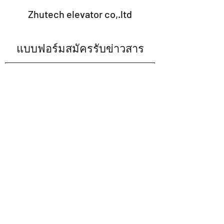
Zhutech elevator co,.ltd
แบบฟอร์มสมัครรับข่าวสาร
ส่ง
note.2009@hotmail.com
02-002-2120
มือถือ
063-615-6693
02-002-2120
ต่อ13
1399/7 ม.6 ซ. มหามงกุฎ เทพารักษ์ 68ถ.เทพารักษ์
ต.เทพารักษ์ อ.เมืองสมุทรปราการ