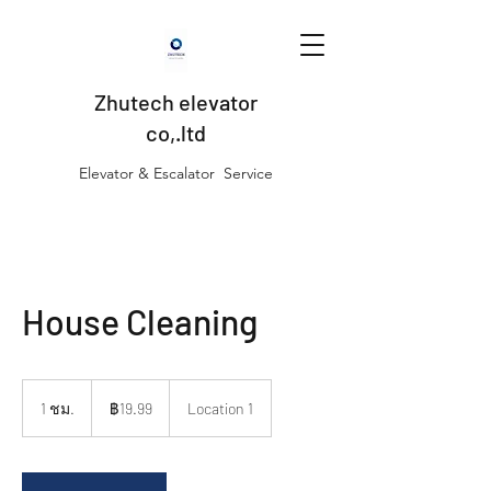
Zhutech elevator
co,.ltd
Elevator & Escalator Service
House Cleaning
19.99
บาท
1 ชม.
1
฿19.99
Location 1
ไทย
ช
ม