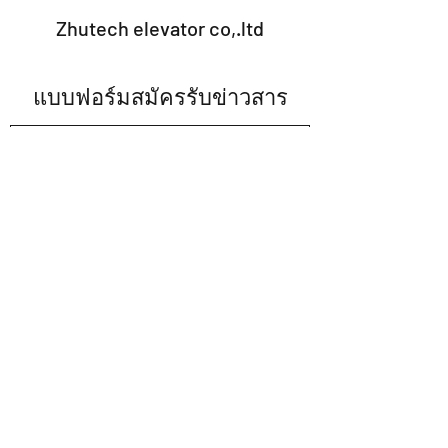
Zhutech elevator co,.ltd
แบบฟอร์มสมัครรับข่าวสาร
ส่ง
note.2009@hotmail.com
02-002-2120
มือถือ
063-615-6693
02-002-2120
ต่อ13
1399/7 ม.6 ซ. มหามงกุฎ เทพารักษ์ 68ถ.เทพารักษ์
ต.เทพารักษ์ อ.เมืองสมุทรปราการ