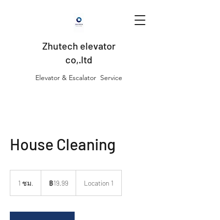
Zhutech elevator
co,.ltd
Elevator & Escalator Service
House Cleaning
19.99
บาท
1 ชม.
1
฿19.99
Location 1
ไทย
ช
ม