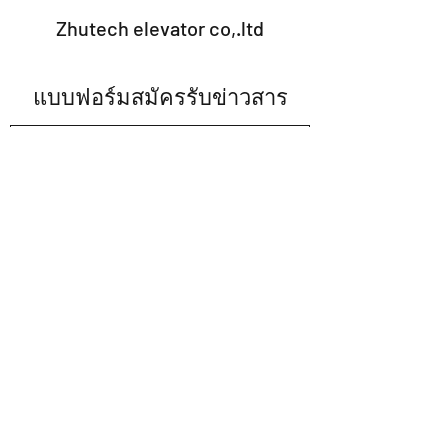
Zhutech elevator co,.ltd
แบบฟอร์มสมัครรับข่าวสาร
ส่ง
note.2009@hotmail.com
02-002-2120
มือถือ
063-615-6693
02-002-2120
ต่อ13
1399/7 ม.6 ซ. มหามงกุฎ เทพารักษ์ 68ถ.เทพารักษ์
ต.เทพารักษ์ อ.เมืองสมุทรปราการ