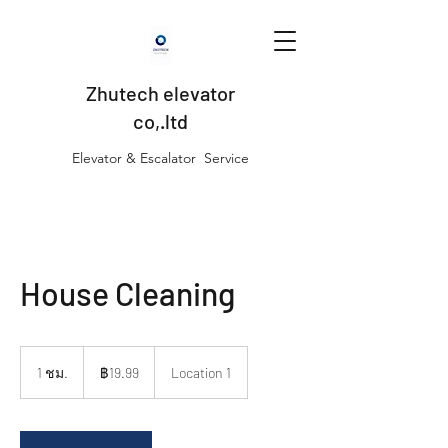
Zhutech elevator
co,.ltd
Elevator & Escalator Service
House Cleaning
19.99
บาท
1 ชม.
1
฿19.99
Location 1
ไทย
ช
ม